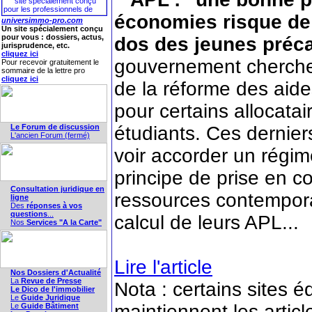
économies risque de 
universimmo-pro.com
Un site spécialement conçu
pour vous : dossiers, actus,
dos des jeunes préca
jurisprudence, etc.
cliquez ici
gouvernement cherche à
Pour recevoir gratuitement le
sommaire de la lettre pro
cliquez ici
de la réforme des aid
pour certains allocata
Le Forum de discussion
étudiants. Ces dernier
L'ancien Forum (fermé)
voir accorder un régim
principe de prise en 
Consultation juridique en
ressources contempora
ligne
Des
réponses à vos
questions
...
calcul de leurs APL...
Nos
Services "A la Carte"
Lire l'article
Nos Dossiers d'Actualité
La
Revue de Presse
Nota : certains sites é
Le Dico de l'immobilier
Le
Guide Juridique
maintiennent les articl
Le
Guide Bâtiment