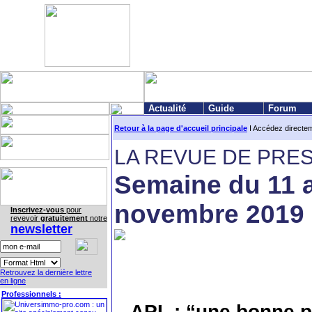
Actualité
Guide
Forum
Retour à la page d'accueil principale
I Accédez directe
LA REVUE DE PRE
Semaine du 11 
novembre 2019
Inscrivez-vous
pour
revevoir
gratuitement
notre
newsletter
Retrouvez la dernière lettre
en ligne
Professionnels :
APL : “une bonne p