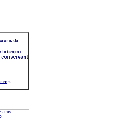
 forums de
 le temps :
n conservant
orum
»
 ou Plus..
Q