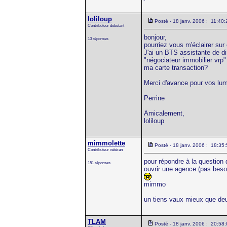
loliloup
Posté - 18 janv. 2006 : 11:40:
Contributeur débutant
bonjour,
10 réponses
pourriez vous m'éclairer sur
J'ai un BTS assistante de di
"négociateur immobilier vrp"
ma carte transaction?
Merci d'avance pour vos lum
Perrine
Amicalement,
loliloup
mimmolette
Posté - 18 janv. 2006 : 18:35
Contributeur vétéran
pour répondre à la question
151 réponses
ouvrir une agence (pas beso
mimmo
un tiens vaux mieux que deu
TLAM
Posté - 18 janv. 2006 : 20:58