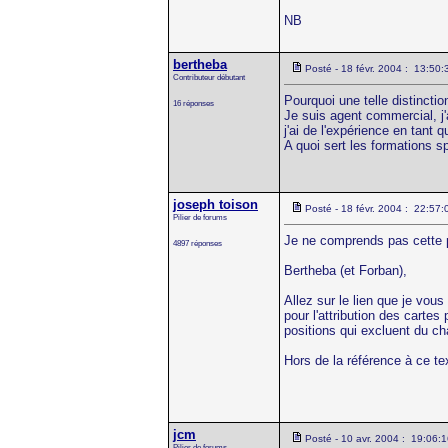
NB
bertheba
Posté - 18 févr. 2004 : 13:50:
Contributeur débutant
Pourquoi une telle distincti
16 réponses
Je suis agent commercial, j'a
j'ai de l'expérience en tant q
A quoi sert les formations 
joseph toison
Posté - 18 févr. 2004 : 22:57:
Pilier de forums
Je ne comprends pas cette 
4897 réponses
Bertheba (et Forban),
Allez sur le lien que je vous
pour l'attribution des carte
positions qui excluent du ch
Hors de la référence à ce te
jcm
Posté - 10 avr. 2004 : 19:06:
Pilier de forums