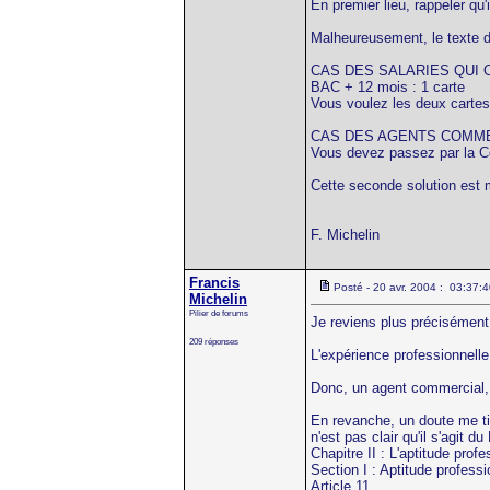
En premier lieu, rappeler qu'
Malheureusement, le texte de
CAS DES SALARIES QUI 
BAC + 12 mois : 1 carte
Vous voulez les deux cartes,
CAS DES AGENTS COMM
Vous devez passez par la Co
Cette seconde solution est 
F. Michelin
Francis
Posté - 20 avr. 2004 : 03:37:
Michelin
Pilier de forums
Je reviens plus précisément 
209 réponses
L'expérience professionnell
Donc, un agent commercial, 
En revanche, un doute me titi
n'est pas clair qu'il s'agit
Chapitre II : L'aptitude profe
Section I : Aptitude profess
Article 11