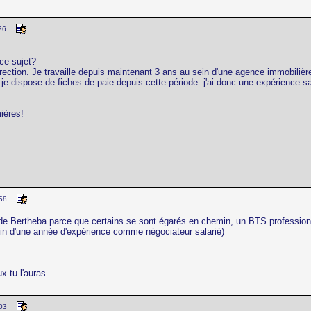
26
 ce sujet?
rection. Je travaille depuis maintenant 3 ans au sein d'une agence immobiliè
 je dispose de fiches de paie depuis cette période. j'ai donc une expérience s
ières!
:58
 de Bertheba parce que certains se sont égarés en chemin, un BTS professions
in d'une année d'expérience comme négociateur salarié)
x tu l'auras
:03