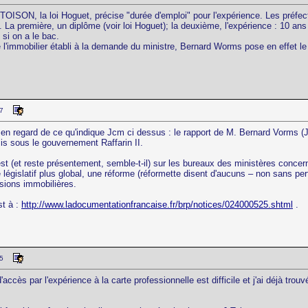
TOISON, la loi Hoguet, précise "durée d'emploi" pour l'expérience. Les préfect
. La première, un diplôme (voir loi Hoguet); la deuxième, l'expérience : 10 ans
 si on a le bac.
de l'immobilier établi à la demande du ministre, Bernard Worms pose en effet
37
 en regard de ce qu'indique Jcm ci dessus : le rapport de M. Bernard Vorms
s sous le gouvernement Raffarin II.
 est (et reste présentement, semble-t-il) sur les bureaux des ministères co
 législatif plus global, une réforme (réformette disent d'aucuns – non sans per
sions immobilières.
st à :
http://www.ladocumentationfrancaise.fr/brp/notices/024000525.shtml
.
15
accès par l'expérience à la carte professionnelle est difficile et j'ai déjà trouv