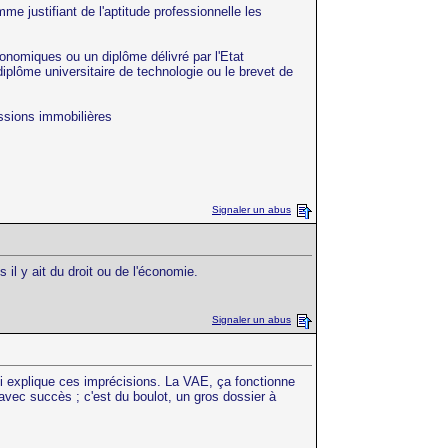
me justifiant de l'aptitude professionnelle les
conomiques ou un diplôme délivré par l'Etat
plôme universitaire de technologie ou le brevet de
ssions immobilières
Signaler un abus
il y ait du droit ou de l'économie.
Signaler un abus
i explique ces imprécisions. La VAE, ça fonctionne
 avec succès ; c'est du boulot, un gros dossier à