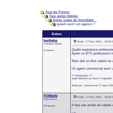
Tous les Forums
Tous autres thèmes
Autres sujets de l'immobilier...
quand ouvrir son agence ?
Auteur
bertheba
Posté - 17 févr. 2004 : 18:55:
Contributeur débutant
Quelle experience profession
16 réponses
Après un BTS professions im
Mais doit on être salarié ou
Un agent commercial avec un
*** Modération ***
Sujet déplacé du forum "A signaler : 
Edité par - clemouel le 17 mars 20
FORBAN
Posté - 17 févr. 2004 : 19:02:
Pilier de forums
Il faut une année de salarié
354 réponses