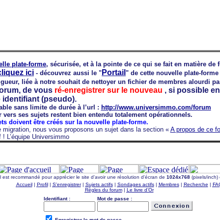
lle plate-forme
, sécurisée, et à la pointe de ce qui se fait en matière de
cliquez ici
Portail
- découvrez aussi le "
" de cette nouvelle plate-forme
ueur, liée à notre souhait de nettoyer un fichier de membres alourdi par
 forum, de vous
ré-enregistrer sur le nouveau
, si possible e
identifiant (pseudo).
ble sans limite de durée à l’url :
http://www.universimmo.com/forum
r vers ses sujets restent bien entendu totalement opérationnels.
ts doivent être créés sur la nouvelle plate-forme.
 migration, nous vous proposons un sujet dans la section «
A propos de ce f
f ! L’équipe Universimmo
Il est recommandé pour apprécier le site d'avoir une résolution d'écran de
1024x768
(pixels/inch)
Accueil
|
Profil
|
S'enregistrer
|
Sujets actifs
|
Sondages actifs
|
Membres
|
Recherche
|
FA
Règles du forum
|
Le livre d’Or
Identifiant :
Mot de passe :
Enregistrer le mot de passe