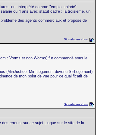
ures l'ont interprété comme "emploi salarié".
 salarié ou 4 ans avec statut cadre ; la troisième, un
 le problème des agents commerciaux et propose de
Signaler un abus
 (Jcm : Vorms et non Worms) fut commandé sous le
ncernés (MinJustice, Min Logement devenu SELogement)
tinence de mon point de vue pour ce qualificatif de
Signaler un abus
é des erreurs sur ce sujet jusque sur le site de la