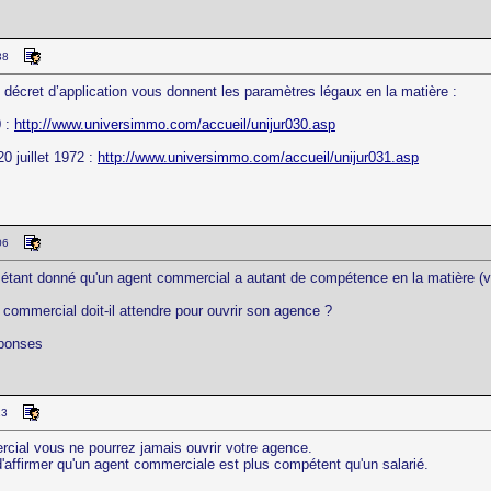
38
on décret d’application vous donnent les paramètres légaux en la matière :
0 :
http://www.universimmo.com/accueil/unijur030.asp
0 juillet 1972 :
http://www.universimmo.com/accueil/unijur031.asp
06
étant donné qu'un agent commercial a autant de compétence en la matière (voi
ommercial doit-il attendre pour ouvrir son agence ?
éponses
13
cial vous ne pourrez jamais ouvrir votre agence.
'affirmer qu'un agent commerciale est plus compétent qu'un salarié.