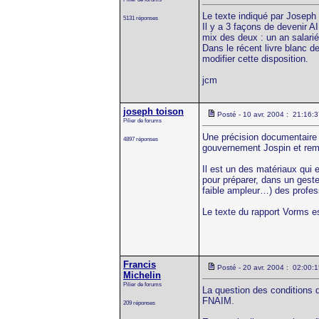
Le texte indiqué par Joseph 
5131 réponses
Il y a 3 façons de devenir AI
mix des deux : un an salarié
Dans le récent livre blanc 
modifier cette disposition.
jcm
joseph toison
Posté - 10 avr. 2004 : 21:16:
Pilier de forums
Une précision documentaire
4897 réponses
gouvernement Jospin et remi
Il est un des matériaux qui
pour préparer, dans un geste
faible ampleur…) des profes
Le texte du rapport Vorms e
Francis
Posté - 20 avr. 2004 : 02:00:
Michelin
Pilier de forums
La question des conditions d'
FNAIM.
209 réponses