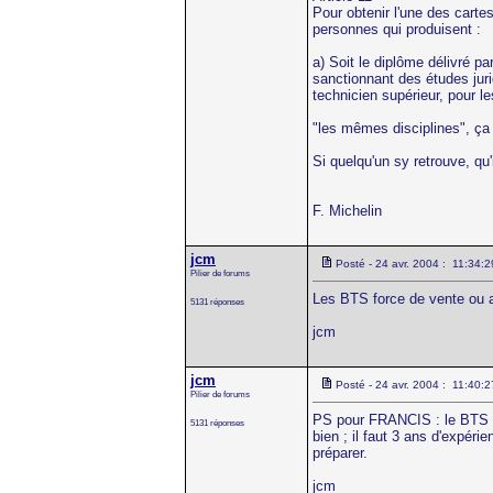
Pour obtenir l'une des cartes
personnes qui produisent :
a) Soit le diplôme délivré p
sanctionnant des études jur
technicien supérieur, pour l
"les mêmes disciplines", ça
Si quelqu'un sy retrouve, qu'i
F. Michelin
jcm
Posté - 24 avr. 2004 : 11:34:2
Pilier de forums
Les BTS force de vente ou ac
5131 réponses
jcm
jcm
Posté - 24 avr. 2004 : 11:40:2
Pilier de forums
PS pour FRANCIS : le BTS pr
5131 réponses
bien ; il faut 3 ans d'expér
préparer.
jcm