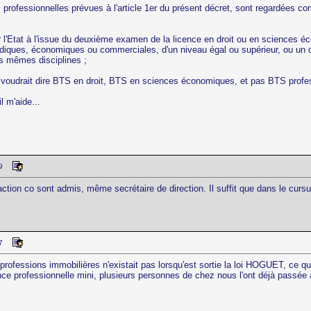
 professionnelles prévues à l'article 1er du présent décret, sont regardées com
ar l'Etat à l'issue du deuxième examen de la licence en droit ou en sciences é
idiques, économiques ou commerciales, d'un niveau égal ou supérieur, ou un di
es mêmes disciplines ;
 voudrait dire BTS en droit, BTS en sciences économiques, et pas BTS profe
l m'aide...
9
tion co sont admis, même secrétaire de direction. Il suffit que dans le cursus 
7
ofessions immobilières n'existait pas lorsqu'est sortie la loi HOGUET, ce qu
ience professionnelle mini, plusieurs personnes de chez nous l'ont déjà passée