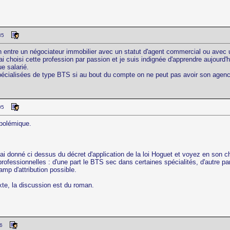
35
on entre un négociateur immobilier avec un statut d'agent commercial ou avec u
i choisi cette profession par passion et je suis indignée d'apprendre aujourd'h
ue salarié.
spécialisées de type BTS si au bout du compte on ne peut pas avoir son agence
05
polémique.
 ai donné ci dessus du décret d'application de la loi Hoguet et voyez en son chap
s professionnelles : d'une part le BTS sec dans certaines spécialités, d'autre 
amp d'attribution possible.
xte, la discussion est du roman.
16