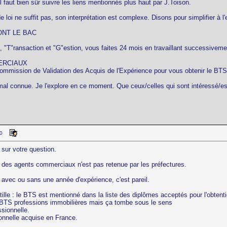
il faut bien sûr suivre les liens mentionnés plus haut par J.Toison.
 loi ne suffit pas, son interprétation est complexe. Disons pour simplifier à l
ONT LE BAC
 "T"ransaction et "G"estion, vous faites 24 mois en travaillant successiveme
ERCIAUX
mmission de Validation des Acquis de l'Expérience pour vous obtenir le BTS
mal connue. Je l'explore en ce moment. Que ceux/celles qui sont intéressé/es
40
sur votre question.
e des agents commerciaux n'est pas retenue par les préfectures.
avec ou sans une année d'expérience, c'est pareil.
lle : le BTS est mentionné dans la liste des diplômes acceptés pour l'obtention 
 du BTS professions immobilières mais ça tombe sous le sens
ssionnelle.
ionnelle acquise en France.