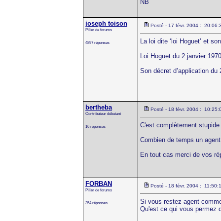
NB
joseph toison
Posté - 17 févr. 2004 : 20:06:
Pilier de forums
La loi dite ‘loi Hoguet’ et s
4897 réponses
Loi Hoguet du 2 janvier 197
Son décret d’application du 2
bertheba
Posté - 18 févr. 2004 : 10:25:
Contributeur débutant
C'est complètement stupide 
16 réponses
Combien de temps un agent c
En tout cas merci de vos r
FORBAN
Posté - 18 févr. 2004 : 11:50:
Pilier de forums
Si vous restez agent commer
354 réponses
Qu'est ce qui vous permez d