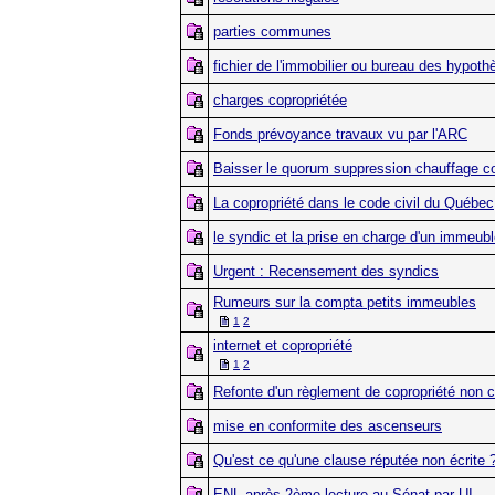
parties communes
fichier de l'immobilier ou bureau des hypot
charges copropriétée
Fonds prévoyance travaux vu par l'ARC
Baisser le quorum suppression chauffage col
La copropriété dans le code civil du Québec
le syndic et la prise en charge d'un immeub
Urgent : Recensement des syndics
Rumeurs sur la compta petits immeubles
1
2
internet et copropriété
1
2
Refonte d'un règlement de copropriété non 
mise en conformite des ascenseurs
Qu'est ce qu'une clause réputée non écrite 
ENL après 2ème lecture au Sénat,par UI