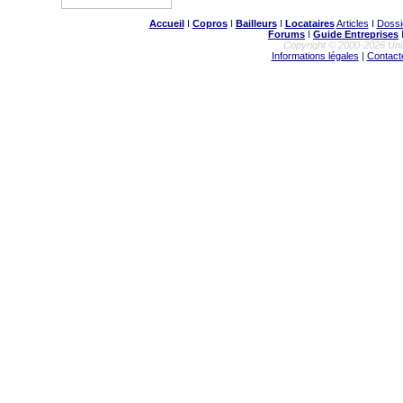
Accueil
I
Copros
I
Bailleurs
I
Locataires
Articles
I
Dossi
Forums
I
Guide Entreprises
Copyright © 2000-2026 Uni
Informations légales
|
Contact