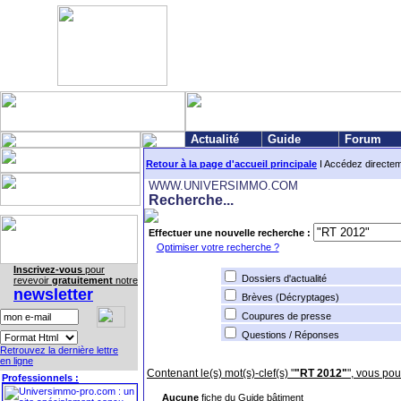
Actualité
Guide
Forum
Retour à la page d'accueil principale
I Accédez directe
WWW.UNIVERSIMMO.COM
Recherche...
Effectuer une nouvelle recherche :
Optimiser votre recherche ?
Inscrivez-vous
pour
Dossiers d'actualité
revevoir
gratuitement
notre
newsletter
Brèves (Décryptages)
Coupures de presse
Questions / Réponses
Retrouvez la dernière lettre
en ligne
Contenant le(s) mot(s)-clef(s) "
"RT 2012"
", vous pou
Professionnels :
Aucune
fiche du Guide bâtiment